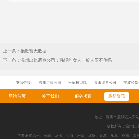
上一条：抱歉暂无数据
下一条：温州出轨调查公司：强悍的女人一般人压不住吗
友情链接:
温州讨债公司
疾病模型鼠
青田调查公司
宁波验货
刀型闸阀
温州婚姻调查公司
温州找人公司
网站首页
关于我们
服务项目
最新资讯
地址：温州市鹿城区火车站新都大
版权所有：温州佳
主要承接温州、鹿城、龙湾、瓯海、乐清、瑞安、龙港、永嘉、苍南、泰