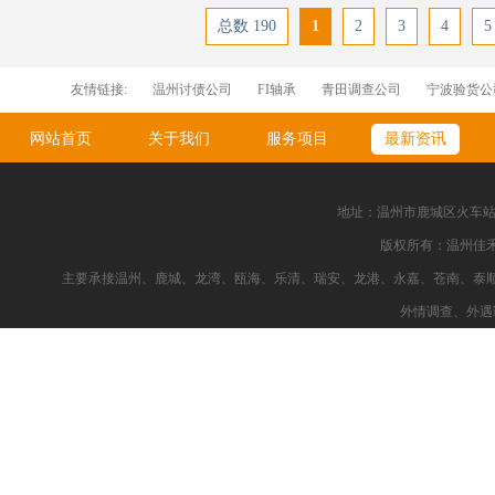
总数 190
1
2
3
4
5
友情链接:
温州讨债公司
FI轴承
青田调查公司
宁波验货公
刀型闸阀
温州婚姻调查公司
温州找人公司
网站首页
关于我们
服务项目
最新资讯
地址：温州市鹿城区火车站新都大
版权所有：温州佳
主要承接温州、鹿城、龙湾、瓯海、乐清、瑞安、龙港、永嘉、苍南、泰
外情调查、外遇