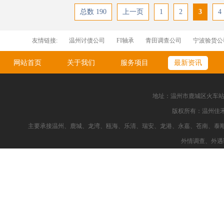
总数 190
上一页
1
2
3
4
友情链接:
温州讨债公司
FI轴承
青田调查公司
宁波验货公
刀型闸阀
温州婚姻调查公司
温州找人公司
网站首页
关于我们
服务项目
最新资讯
地址：温州市鹿城区火车站新都大
版权所有：温州佳
主要承接温州、鹿城、龙湾、瓯海、乐清、瑞安、龙港、永嘉、苍南、泰
外情调查、外遇